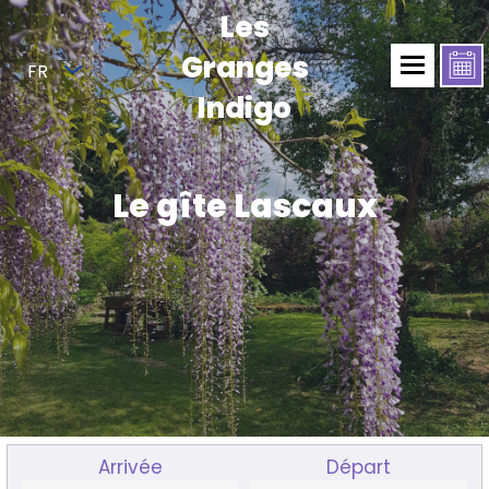
Les
Granges
FR
Indigo
Le gîte Lascaux
Arrivée
Départ