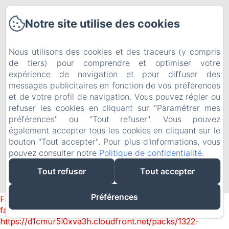
Bon cadeau
Notre site utilise des cookies
Politique de confidentialité
Nous utilisons des cookies et des traceurs (y compris
de tiers) pour comprendre et optimiser votre
Informations légales
expérience de navigation et pour diffuser des
messages publicitaires en fonction de vos préférences
Informations sur les cookies
et de votre profil de navigation. Vous pouvez régler ou
refuser les cookies en cliquant sur "Paramétrer mes
préférences" ou "Tout refuser". Vous pouvez
EN
FR
également accepter tous les cookies en cliquant sur le
bouton "Tout accepter". Pour plus d'informations, vous
pouvez consulter notre
Politique de confidentialité
.
Créé par Amenitiz
Tout refuser
Tout accepter
Conditions Générales de Vente
Préférences
Failed to load BookingEngine/index: Loading chunk 1322
failed. (missing:
https://d1cmur5l0xva3h.cloudfront.net/packs/1322-